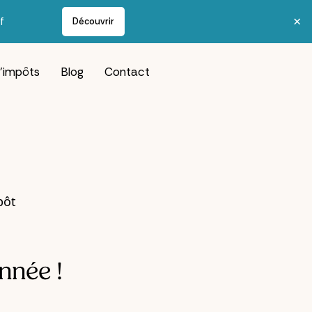
×
f
Découvrir
d’impôts
Blog
Contact
année !