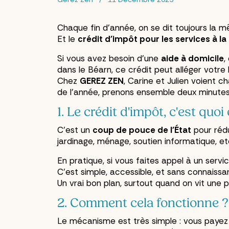
Crédit d’impôts
Crédit d’impôt service à la
Chaque fin d'année, on se dit toujours la 
Et le
crédit d'impôt pour les services à l
Si vous avez besoin d'une
aide à domicile
,
dans le Béarn, ce crédit peut alléger votr
Chez
GEREZ ZEN
, Carine et Julien voient c
de l'année, prenons ensemble deux minutes p
1. Le crédit d'impôt, c'est quo
C'est un
coup de pouce de l'État
pour rédu
jardinage, ménage, soutien informatique, et
En pratique, si vous faites appel à un servi
C'est simple, accessible, et sans connaissan
Un vrai bon plan, surtout quand on vit une
2. Comment cela fonctionne ?
Le mécanisme est très simple : vous payez