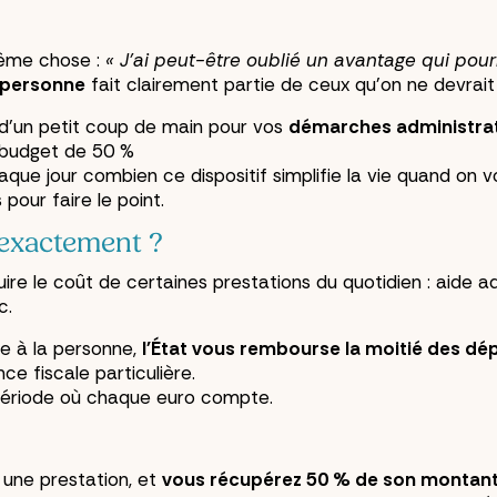
 personne : explications pratiques et démarches.
même chose :
« J'ai peut-être oublié un avantage qui pourr
a personne
fait clairement partie de ceux qu'on ne devrait p
 d'un petit coup de main pour vos
démarches administra
e budget de 50 %
haque jour combien ce dispositif simplifie la vie quand on vo
our faire le point.
i exactement ?
ire le coût de certaines prestations du quotidien : aide ad
c.
ce à la personne,
l'État vous rembourse la moitié des d
ce fiscale particulière.
 période où chaque euro compte.
 une prestation, et
vous récupérez 50 % de son montan