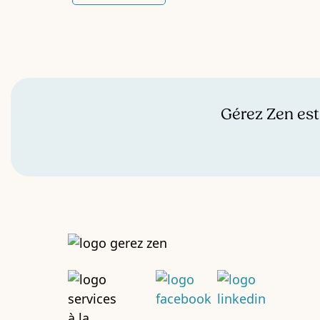
cette aide s'installe dans la durée, elle
change autre chose, plus
profondément : elle évite que ce genre
de blocage revienne sans arrêt.
Gérez Zen est