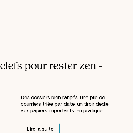
clefs pour rester zen -
Des dossiers bien rangés, une pile de
courriers triée par date, un tiroir dédié
aux papiers importants. En pratique,
beaucoup de gens se pensent
organisés parce que leur bureau ou leur
Lire la suite
classeur a de l'ordre.