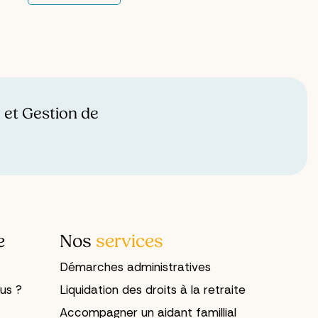
Les formulaires, les relances, les délais
à respecter... ça pèse. Et pourtant,
l'idée de confier ses démarches à
quelqu'un d'autre suscite souvent une
réaction instinctive : « Mes affaires,
c'est moi qui m'en occupe. »
 et Gestion de
e
Nos
services
Démarches administratives
us ?
Liquidation des droits à la retraite
Accompagner un aidant famillial