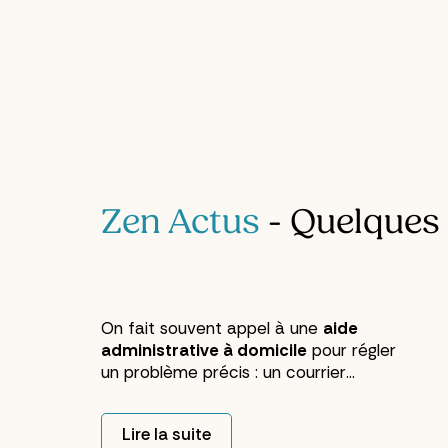
Zen Actus
- Quelques 
On fait souvent appel à une
aide
administrative à domicile
pour régler
un problème précis : un courrier
incompris, une relance qui traîne, un
dossier bloqué. Ce premier coup de
Lire la suite
main suffit à soulager. Mais quand