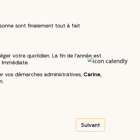
sonne sont finalement tout à fait
éger votre quotidien. La fin de l'année est
e Immédiate.
rer vos démarches administratives,
Carine,
n.
Suivant
Article suivant : Déclar