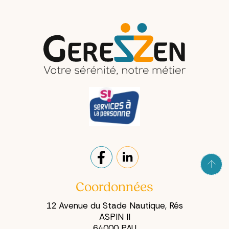
évite que ce genre
l'idée de confier ses
de blocage
démarches à
revienne sans arrêt.
quelqu'un d'autre
suscite souvent une
réaction instinctive :
« Mes affaires,
c'est moi qui m'en
occupe. »
Coordonnées
12 Avenue du Stade Nautique, Rés
ASPIN II
64000 PAU