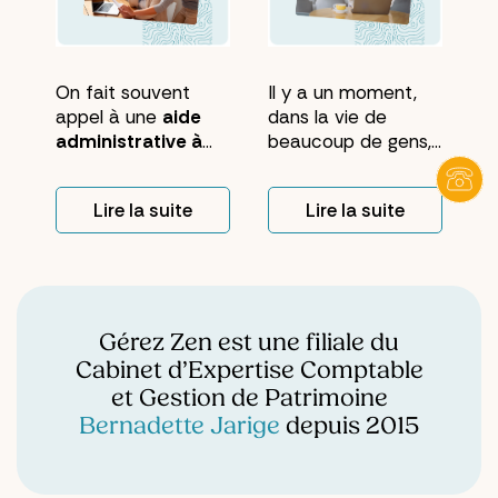
On fait souvent
Il y a un moment,
appel à une
aide
dans la vie de
administrative à
beaucoup de gens,
domicile
pour
où le courrier
régler un problème
s'accumule sur la
Lire la suite
Lire la suite
précis : un courrier
table de cuisine.
incompris, une
Pas par négligence.
relance qui traîne,
Par manque de
un dossier bloqué.
temps, d'énergie, ou
Ce premier coup de
simplement parce
main suffit à
qu'on ne sait pas
Gérez Zen est une filiale du
soulager. Mais
trop par où
Cabinet d’Expertise Comptable
quand cette aide
commencer. Les
et Gestion de Patrimoine
s'installe dans la
formulaires, les
Bernadette Jarige
depuis 2015
durée, elle change
relances, les délais
autre chose, plus
à respecter... ça
profondément : elle
pèse. Et pourtant,