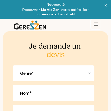
×
Nouveauté
Découvrez
Ma Vie Zen
, votre coffre-fort
numérique administratif
Je demande un
devis