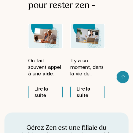
pour rester zen -
On fait
Il y a un
souvent appel
moment, dans
à une
aide
la vie de
administrative
beaucoup de
à domicile
gens, où le
Lire la
Lire la
pour régler un
courrier
suite
suite
problème
s'accumule sur
précis : un
la table de
courrier
cuisine. Pas
incompris, une
par négligence.
relance qui
Par manque
Gérez Zen est une filiale du
traîne, un
de temps,