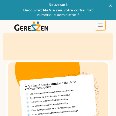
×
Nouveauté
Découvrez
Ma Vie Zen
, votre coffre-fort
numérique administratif