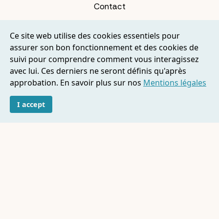
Contact
services
Nos
Ce site web utilise des cookies essentiels pour
Démarches administratives
assurer son bon fonctionnement et des cookies de
suivi pour comprendre comment vous interagissez
Liquidation des droits à la retraite
avec lui. Ces derniers ne seront définis qu'après
Accompagner un aidant famillial
approbation. En savoir plus sur nos
Mentions légales
Secrétariat
I accept
Accompagnement au numérique
Gestion des finances personnelles
Organisation de la vie quotidienne
Aide aux déclarations
Formalités après obsèques
Gardiennage de domicile
Mentions légales