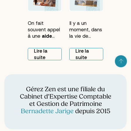
On fait
Il y a un
souvent appel
moment, dans
à une
aide
la vie de
administrative
beaucoup de
à domicile
gens, où le
Lire la
Lire la
pour régler un
courrier
suite
suite
problème
s'accumule sur
précis : un
la table de
courrier
cuisine. Pas
incompris, une
par négligence.
relance qui
Par manque
Gérez Zen est une filiale du
traîne, un
de temps,
Cabinet d’Expertise Comptable
dossier bloqué.
d'énergie, ou
et Gestion de Patrimoine
Ce premier
simplement
Bernadette Jarige
depuis 2015
coup de main
parce qu'on
suffit à
ne sait pas
soulager. Mais
trop par où