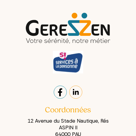
quand cette
commencer.
aide s'installe
Les
dans la durée,
formulaires, les
elle change
relances, les
autre chose,
délais à
plus
respecter... ça
profondément
pèse. Et
: elle évite que
pourtant,
ce genre de
l'idée de
blocage
confier ses
revienne sans
démarches à
arrêt.
quelqu'un
d'autre suscite
souvent une
réaction
instinctive : «
Mes affaires,
Coordonnées
c'est moi qui
12 Avenue du Stade Nautique, Rés
m'en occupe.
ASPIN II
»
64000 PAU