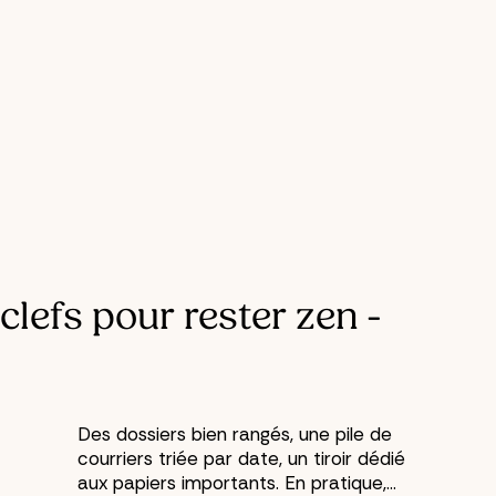
s Administratifs En 5 Étapes Simples
clefs pour rester zen -
Des dossiers bien rangés, une pile de
courriers triée par date, un tiroir dédié
aux papiers importants. En pratique,