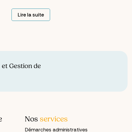
par négligence. Par manque de temps,
d'énergie, ou simplement parce qu'on
Lire la suite
ne sait pas trop par où commencer.
Les formulaires, les relances, les délais
à respecter... ça pèse. Et pourtant,
l'idée de confier ses démarches à
quelqu'un d'autre suscite souvent une
réaction instinctive : « Mes affaires,
c'est moi qui m'en occupe. »
 et Gestion de
e
Nos
services
Démarches administratives