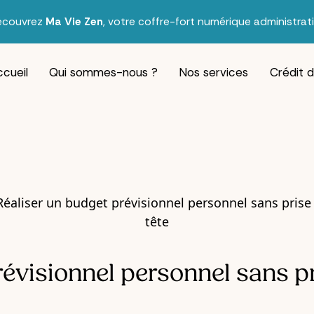
écouvrez
Ma Vie Zen
, votre coffre-fort numérique administrati
cueil
Qui sommes-nous ?
Nos services
Crédit 
évisionnel personnel sans pr