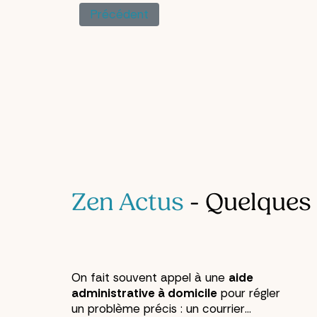
Article Précédent : Ranger Ses Document
Précédent
Zen Actus
- Quelques 
On fait souvent appel à une
aide
administrative à domicile
pour régler
un problème précis : un courrier