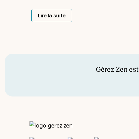
incompris, une relance qui traîne, un
dossier bloqué. Ce premier coup de
Lire la suite
main suffit à soulager. Mais quand
cette aide s'installe dans la durée, elle
change autre chose, plus
profondément : elle évite que ce genre
de blocage revienne sans arrêt.
Gérez Zen est