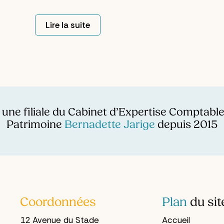
beaucoup de gens se pensent
organisés parce que leur bureau ou leur
Lire la suite
classeur a de l'ordre.
 une filiale du Cabinet d’Expertise Comptable
Patrimoine
Bernadette Jarige
depuis 2015
Coordonnées
Plan
du sit
12 Avenue du Stade
Accueil