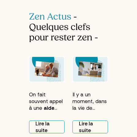
Zen Actus
-
Quelques clefs
pour rester zen -
On fait
Il y a un
souvent appel
moment, dans
à une
aide
la vie de
administrative
beaucoup de
à domicile
gens, où le
Lire la
Lire la
pour régler un
courrier
suite
suite
problème
s'accumule sur