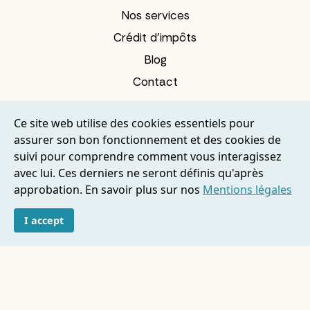
Nos services
Crédit d’impôts
Blog
Contact
services
Nos
Ce site web utilise des cookies essentiels pour
Démarches administratives
assurer son bon fonctionnement et des cookies de
suivi pour comprendre comment vous interagissez
Liquidation des droits à la retraite
avec lui. Ces derniers ne seront définis qu'après
Accompagner un aidant famillial
approbation. En savoir plus sur nos
Mentions légales
Secrétariat
I accept
Accompagnement au numérique
Gestion des finances personnelles
Organisation de la vie quotidienne
Aide aux déclarations