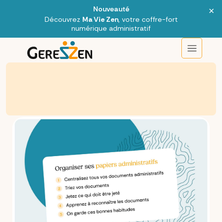
×
Nouveauté
Découvrez
Ma Vie Zen
, votre coffre-fort
numérique administratif