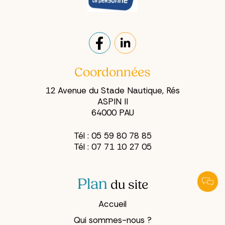
revienne sans
démarches à
arrêt.
quelqu'un
d'autre suscite
souvent une
réaction
instinctive : «
Mes affaires,
Coordonnées
c'est moi qui
12 Avenue du Stade Nautique, Rés
m'en occupe.
ASPIN II
»
64000 PAU
Tél :
05 59 80 78 85
Tél :
07 71 10 27 05
Plan
du site
Accueil
Qui sommes-nous ?